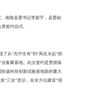
议
。
南陵
县委书记李新宇，县委副
出
席
签约
仪式
。
了从“无中生有”到“风生水起”的
产业集聚基地。此次签约是贯彻落
国快递科技创新试验基地新的重大
发“三全”意识，在全方位建设“强