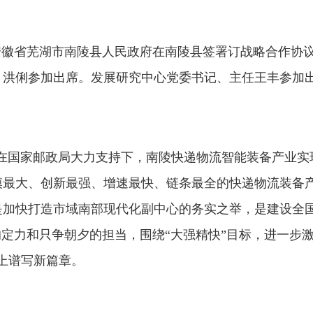
安徽省芜湖市
南陵县
人民
政府在南陵县签
署
订
战略合作协
、洪俐
参加
出席
。发展研究中心党委书记、主任王丰
参加
在国家邮政局大力
支持
下，南陵快递物流智能装备产业实现
模最大、创新最强、增速最快、链条最全的快递物流装备
是加快打造市域南部现代化副中心的务实之举，是建设全
的定力和只争朝夕的担当，围绕“大强精快”目标，进一步激
上谱写新篇章。